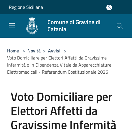
Salta al contenuto principale
Regione Siciliana
Comune di Gravina di
Catania
Home
>
Novità
>
Avvisi
>
Voto Domiciliare per Elettori Affetti da Gravissime
Infermità o in Dipendenza Vitale da Apparecchiature
Elettromedicali - Referendum Costituzionale 2026
Voto Domiciliare per
Elettori Affetti da
Gravissime Infermità