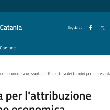
 Catania
Seguici su
il Comune
sione economica orizzontale - Riapertura dei termini per la presen
 per l'attribuzione
one economica