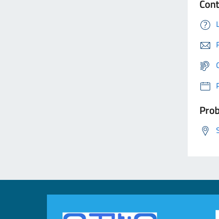
Cont
Prob