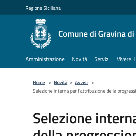
Salta al contenuto principale
Regione Siciliana
Comune di Gravina di
Amministrazione
Novità
Servizi
Vivere 
Home
>
Novità
>
Avvisi
>
Selezione interna per l'attribuzione della progres
Selezione interna
della progressi