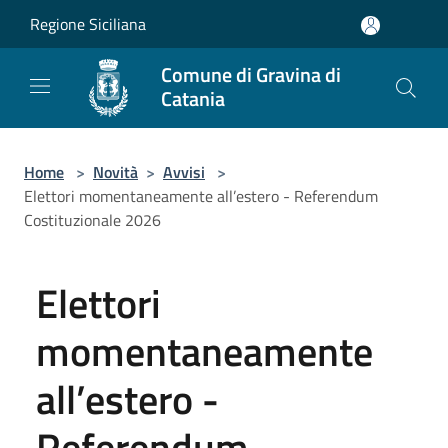
Salta al contenuto principale
Regione Siciliana
Comune di Gravina di
Catania
Home
>
Novità
>
Avvisi
>
Elettori momentaneamente all’estero - Referendum
Costituzionale 2026
Elettori
momentaneamente
all’estero -
Referendum