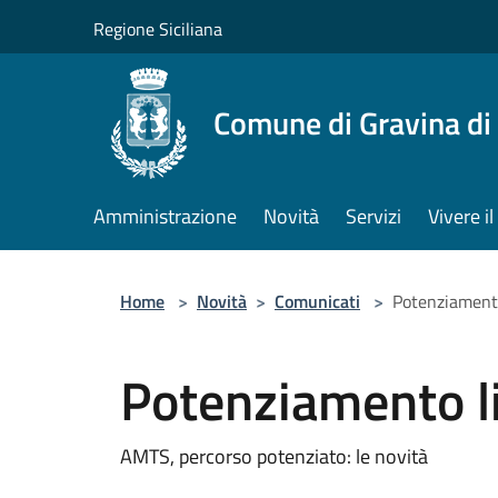
Salta al contenuto principale
Regione Siciliana
Comune di Gravina di
Amministrazione
Novità
Servizi
Vivere 
Home
>
Novità
>
Comunicati
>
Potenziament
Potenziamento l
AMTS, percorso potenziato: le novità