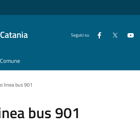
 Catania
Seguici su
il Comune
o linea bus 901
inea bus 901