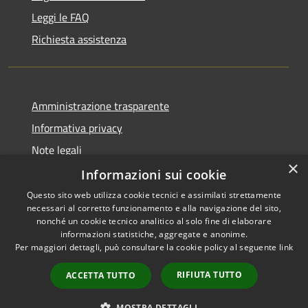
Leggi le FAQ
Richiesta assistenza
Amministrazione trasparente
Informativa privacy
Note legali
×
Dichiarazione di accessibilità
Informazioni sui cookie
Questo sito web utilizza cookie tecnici e assimilati strettamente
necessari al corretto funzionamento e alla navigazione del sito,
nonché un cookie tecnico analitico al solo fine di elaborare
informazioni statistiche, aggregate e anonime.
RSS
Copyright © 2026 • Comune di
Per maggiori dettagli, può consultare la cookie policy al seguente
link
Accessibilità
Gravina di Catania • Powered
Privacy
Municipium
Accesso
by
•
RIFIUTA TUTTO
ACCETTA TUTTO
Cookie
redazione
Mappa del sito
MOSTRA DETTAGLI