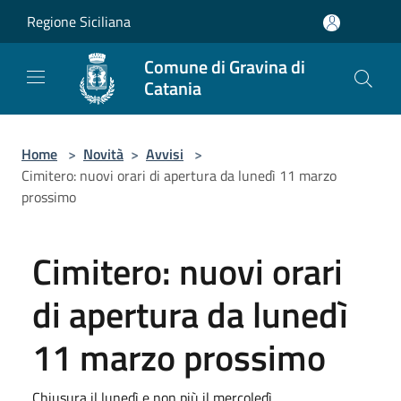
Salta al contenuto principale
Regione Siciliana
Comune di Gravina di
Catania
Home
>
Novità
>
Avvisi
>
Cimitero: nuovi orari di apertura da lunedì 11 marzo
prossimo
Cimitero: nuovi orari
di apertura da lunedì
11 marzo prossimo
Chiusura il lunedì e non più il mercoledì