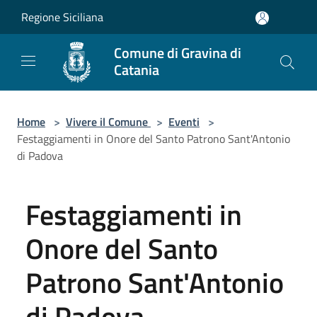
Salta al contenuto principale
Regione Siciliana
Comune di Gravina di
Catania
Home
>
Vivere il Comune
>
Eventi
>
Festaggiamenti in Onore del Santo Patrono Sant'Antonio
di Padova
Festaggiamenti in
Onore del Santo
Patrono Sant'Antonio
di Padova