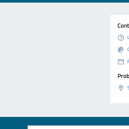
Cont
Prob