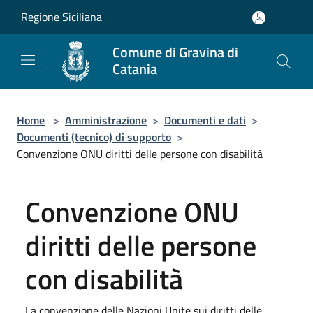
Salta al contenuto principale
Regione Siciliana
Comune di Gravina di
Catania
Home
>
Amministrazione
>
Documenti e dati
>
Documenti (tecnico) di supporto
>
Convenzione ONU diritti delle persone con disabilità
Convenzione ONU
diritti delle persone
con disabilità
La convenzione delle Nazioni Unite sui diritti delle